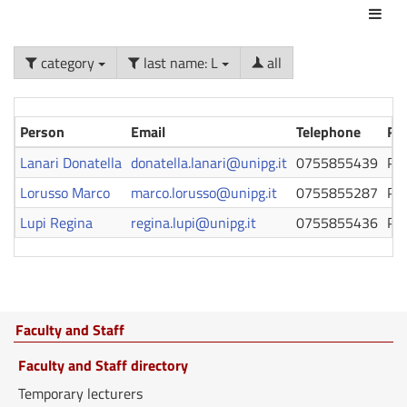
Act
category
last name: L
all
Person
Email
Telephone
Ro
Lanari Donatella
donatella.lanari@unipg.it
0755855439
Pro
Lorusso Marco
marco.lorusso@unipg.it
0755855287
Pro
Lupi Regina
regina.lupi@unipg.it
0755855436
Pro
Faculty and Staff
Faculty and Staff directory
Temporary lecturers