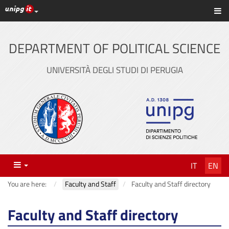
UniPG top links
Sh
Skip
to
content
DEPARTMENT OF POLITICAL SCIENCE
UNIVERSITÀ DEGLI STUDI DI PERUGIA
Menu
IT
EN
You are here:
Faculty and Staff
Faculty and Staff directory
Faculty and Staff directory