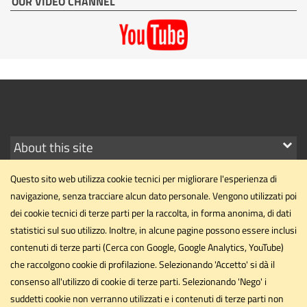
OUR VIDEO CHANNEL
Show
About this site
links
Questo sito web utilizza cookie tecnici per migliorare l'esperienza di
navigazione, senza tracciare alcun dato personale. Vengono utilizzati poi
dei cookie tecnici di terze parti per la raccolta, in forma anonima, di dati
statistici sul suo utilizzo. Inoltre, in alcune pagine possono essere inclusi
Department of Political Science
contenuti di terze parti (Cerca con Google, Google Analytics, YouTube)
Università degli Studi di Perugia
che raccolgono cookie di profilazione. Selezionando 'Accetto' si dà il
Via Pascoli, 20 - 06123 - Perugia
consenso all'utilizzo di cookie di terze parti. Selezionando 'Nego' i
dipartimento.scipol@unipg.it
suddetti cookie non verranno utilizzati e i contenuti di terze parti non
Email