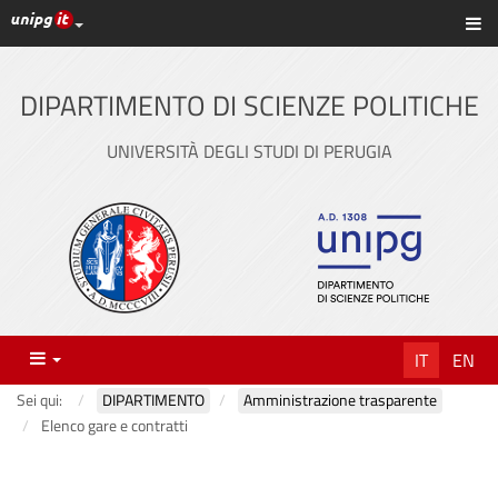
Link ai principali servizi web di Ateneo
Sc
Vai
al
contenuto
DIPARTIMENTO DI SCIENZE POLITICHE
principale
UNIVERSITÀ DEGLI STUDI DI PERUGIA
Menu
IT
EN
Sei qui:
DIPARTIMENTO
Amministrazione trasparente
Elenco gare e contratti