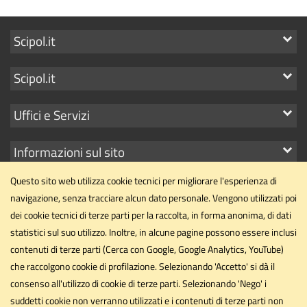
Mostra
Scipol.it
i
Mostra
Scipol.it
link
i
Mostra
Uffici e Servizi
link
i
Mostra
Informazioni sul sito
link
i
Questo sito web utilizza cookie tecnici per migliorare l'esperienza di
link
navigazione, senza tracciare alcun dato personale. Vengono utilizzati poi
dei cookie tecnici di terze parti per la raccolta, in forma anonima, di dati
statistici sul suo utilizzo. Inoltre, in alcune pagine possono essere inclusi
Dipartimento di Scienze Politiche
contenuti di terze parti (Cerca con Google, Google Analytics, YouTube)
Università degli Studi di Perugia
che raccolgono cookie di profilazione. Selezionando 'Accetto' si dà il
Via Pascoli, 20 - 06123 - Perugia
consenso all'utilizzo di cookie di terze parti. Selezionando 'Nego' i
suddetti cookie non verranno utilizzati e i contenuti di terze parti non
dipartimento.scipol@unipg.it
Email