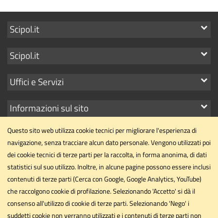
Mostra
Scipol.it
i
Mostra
Scipol.it
link
i
Mostra
Uffici e Servizi
link
i
Mostra
Informazioni sul sito
link
i
Questo sito web utilizza cookie tecnici per migliorare l'esperienza di
link
navigazione, senza tracciare alcun dato personale. Vengono utilizzati poi
dei cookie tecnici di terze parti per la raccolta, in forma anonima, di dati
statistici sul suo utilizzo. Inoltre, in alcune pagine possono essere inclusi
Dipartimento di Scienze Politiche
contenuti di terze parti (Cerca con Google, Google Analytics, YouTube)
Università degli Studi di Perugia
che raccolgono cookie di profilazione. Selezionando 'Accetto' si dà il
Via Pascoli, 20 - 06123 - Perugia
consenso all'utilizzo di cookie di terze parti. Selezionando 'Nego' i
dipartimento.scipol@unipg.it
suddetti cookie non verranno utilizzati e i contenuti di terze parti non
Email