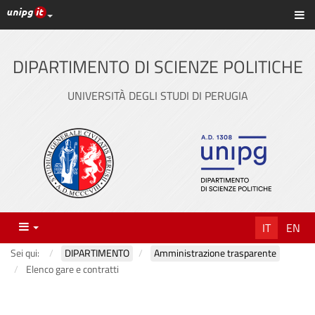
Link ai principali servizi web di Ateneo
Sc
Vai
al
contenuto
DIPARTIMENTO DI SCIENZE POLITICHE
principale
UNIVERSITÀ DEGLI STUDI DI PERUGIA
Menu
IT
EN
Sei qui:
DIPARTIMENTO
Amministrazione trasparente
Elenco gare e contratti