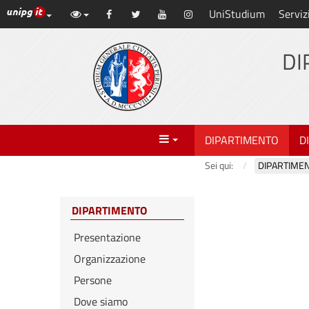
Link ai principali servizi web di Ateneo
UniStudium
Serviz
Vai
Facebook
Twitter
YouTube
Instagram
al
contenuto
DI
principale
Menu
DIPARTIMENTO
D
Sei qui:
DIPARTIME
DIPARTIMENTO
Presentazione
Organizzazione
Persone
Dove siamo