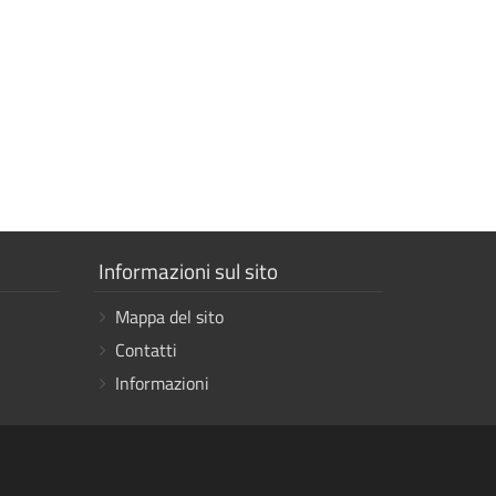
Mostra
Informazioni sul sito
i
Mappa del sito
link
Contatti
Informazioni