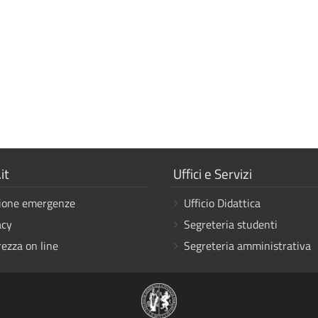
a
Mostra
it
Uffici e Servizi
i
ione emergenze
Ufficio Didattica
link
acy
Segreteria studenti
rezza on line
Segreteria amministrativa