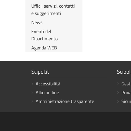
Uffici, servizi, contatti
e suggerimenti
News
Eventi del
Dipartimento
Agenda WEB
Mostra
Mostr
Scipol.it
Scipol.
i
i
Accessibilità
Gest
link
link
Albo on line
Priv
Amministrazione trasparente
Sicu