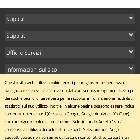
Mostra
Scipol.it
i
Mostra
Scipol.it
link
i
Mostra
Uffici e Servizi
link
i
Mostra
Informazioni sul sito
link
i
Questo sito web utilizza cookie tecnici per migliorare l'esperienza di
link
navigazione, senza tracciare alcun dato personale. Vengono utilizzati poi
dei cookie tecnici di terze parti per la raccolta, in forma anonima, di dati
statistici sul suo utilizzo. Inoltre, in alcune pagine possono essere inclusi
Dipartimento di Scienze Politiche
contenuti di terze parti (Cerca con Google, Google Analytics, YouTube)
Università degli Studi di Perugia
che raccolgono cookie di profilazione. Selezionando 'Accetto' si dà il
Via Pascoli, 20 - 06123 - Perugia
consenso all'utilizzo di cookie di terze parti. Selezionando 'Nego' i
suddetti cookie non verranno utilizzati e i contenuti di terze parti non
dipartimento.scipol@unipg.it
Email