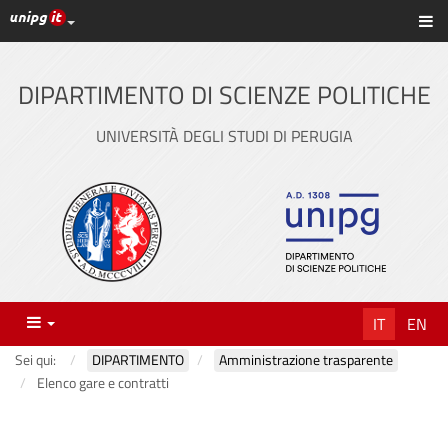
Link ai principali servizi web di Ateneo
Sc
Vai
al
contenuto
DIPARTIMENTO DI SCIENZE POLITICHE
principale
UNIVERSITÀ DEGLI STUDI DI PERUGIA
Menu
IT
EN
Sei qui:
DIPARTIMENTO
Amministrazione trasparente
Elenco gare e contratti