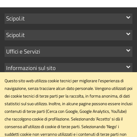
Mostra
Scipol.it
i
Mostra
Scipol.it
link
i
Mostra
Uffici e Servizi
link
i
Mostra
Informazioni sul sito
link
i
Questo sito web utilizza cookie tecnici per migliorare l'esperienza di
link
navigazione, senza tracciare alcun dato personale. Vengono utilizzati poi
dei cookie tecnici di terze parti per la raccolta, in forma anonima, di dati
statistici sul suo utilizzo. Inoltre, in alcune pagine possono essere inclusi
Dipartimento di Scienze Politiche
contenuti di terze parti (Cerca con Google, Google Analytics, YouTube)
Università degli Studi di Perugia
che raccolgono cookie di profilazione. Selezionando 'Accetto' si dà il
Via Pascoli, 20 - 06123 - Perugia
consenso all'utilizzo di cookie di terze parti. Selezionando 'Nego' i
suddetti cookie non verranno utilizzati e i contenuti di terze parti non
dipartimento.scipol@unipg.it
Email