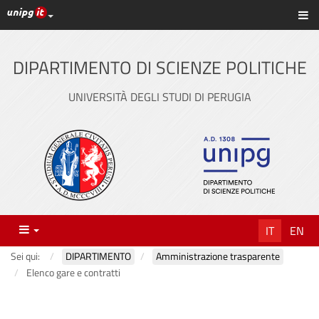
Link ai principali servizi web di Ateneo
Sc
Vai
al
contenuto
DIPARTIMENTO DI SCIENZE POLITICHE
principale
UNIVERSITÀ DEGLI STUDI DI PERUGIA
Menu
IT
EN
Sei qui:
DIPARTIMENTO
Amministrazione trasparente
Elenco gare e contratti