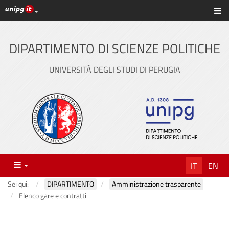
Link ai principali servizi web di Ateneo
Sc
Vai
al
contenuto
DIPARTIMENTO DI SCIENZE POLITICHE
principale
UNIVERSITÀ DEGLI STUDI DI PERUGIA
Menu
IT
EN
Sei qui:
DIPARTIMENTO
Amministrazione trasparente
Elenco gare e contratti