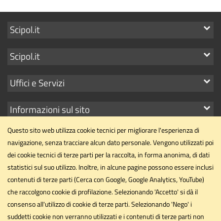
Mostra
Scipol.it
i
Mostra
Scipol.it
link
i
Mostra
Uffici e Servizi
link
i
Mostra
Informazioni sul sito
link
i
Questo sito web utilizza cookie tecnici per migliorare l'esperienza di
link
navigazione, senza tracciare alcun dato personale. Vengono utilizzati poi
dei cookie tecnici di terze parti per la raccolta, in forma anonima, di dati
statistici sul suo utilizzo. Inoltre, in alcune pagine possono essere inclusi
Dipartimento di Scienze Politiche
contenuti di terze parti (Cerca con Google, Google Analytics, YouTube)
Università degli Studi di Perugia
che raccolgono cookie di profilazione. Selezionando 'Accetto' si dà il
Via Pascoli, 20 - 06123 - Perugia
consenso all'utilizzo di cookie di terze parti. Selezionando 'Nego' i
suddetti cookie non verranno utilizzati e i contenuti di terze parti non
dipartimento.scipol@unipg.it
Email