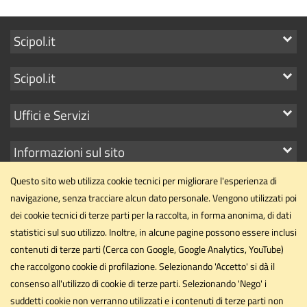
Mostra
Scipol.it
i
Mostra
Scipol.it
link
i
Mostra
Uffici e Servizi
link
i
Mostra
Informazioni sul sito
link
i
Questo sito web utilizza cookie tecnici per migliorare l'esperienza di
link
navigazione, senza tracciare alcun dato personale. Vengono utilizzati poi
dei cookie tecnici di terze parti per la raccolta, in forma anonima, di dati
statistici sul suo utilizzo. Inoltre, in alcune pagine possono essere inclusi
Dipartimento di Scienze Politiche
contenuti di terze parti (Cerca con Google, Google Analytics, YouTube)
Università degli Studi di Perugia
che raccolgono cookie di profilazione. Selezionando 'Accetto' si dà il
Via Pascoli, 20 - 06123 - Perugia
consenso all'utilizzo di cookie di terze parti. Selezionando 'Nego' i
suddetti cookie non verranno utilizzati e i contenuti di terze parti non
dipartimento.scipol@unipg.it
Email