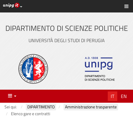
Link ai principali servizi web di Ateneo
Sc
Vai
al
contenuto
DIPARTIMENTO DI SCIENZE POLITICHE
principale
UNIVERSITÀ DEGLI STUDI DI PERUGIA
Menu
IT
EN
Sei qui:
DIPARTIMENTO
Amministrazione trasparente
Elenco gare e contratti