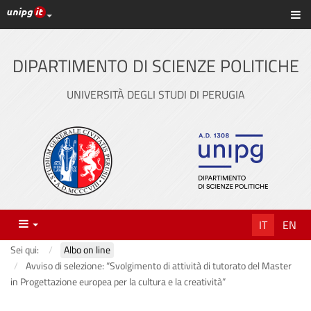
Link ai principali servizi web di Ateneo
Sc
Vai
al
contenuto
DIPARTIMENTO DI SCIENZE POLITICHE
principale
UNIVERSITÀ DEGLI STUDI DI PERUGIA
Menu
IT
EN
Sei qui:
Albo on line
Avviso di selezione: “Svolgimento di attività di tutorato del Master
in Progettazione europea per la cultura e la creatività”