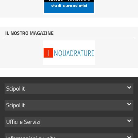
IL NOSTRO MAGAZINE
Mostra
Scipol.it
i
Mostra
Scipol.it
link
i
Mostra
Uffici e Servizi
link
i
Mostra