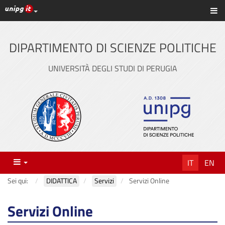
Link ai principali servizi web di Ateneo
Sc
Vai
al
contenuto
DIPARTIMENTO DI SCIENZE POLITICHE
principale
UNIVERSITÀ DEGLI STUDI DI PERUGIA
Menu
IT
EN
Sei qui:
DIDATTICA
Servizi
Servizi Online
Servizi Online