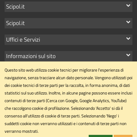
Mostra
Scipol.it
i
Mostra
Scipol.it
link
i
Mostra
Uffici e Servizi
link
i
Mostra
Informazioni sul sito
link
i
Questo sito web utilizza cookie tecnici per migliorare l'esperienza di
link
navigazione, senza tracciare alcun dato personale. Vengono utilizzati poi
dei cookie tecnici di terze parti per la raccolta, in forma anonima, di dati
statistici sul suo utilizzo. Inoltre, in alcune pagine possono essere inclusi
Dipartimento di Scienze Politiche
contenuti di terze parti (Cerca con Google, Google Analytics, YouTube)
Università degli Studi di Perugia
che raccolgono cookie di profilazione. Selezionando 'Accetto' si dà il
Via Pascoli, 20 - 06123 - Perugia
consenso all'utilizzo di cookie di terze parti. Selezionando 'Nego' i
dipartimento.scipol@unipg.it
suddetti cookie non verranno utilizzati e i contenuti di terze parti non
Email
verranno mostrati.
dipartimento.scipol@cert.unipg.it
PEC