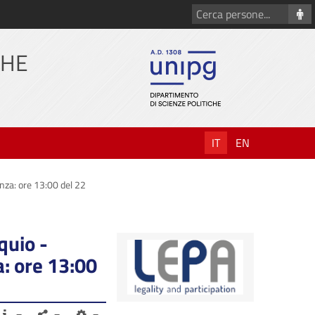
Cerca
persone
CHE
IT
EN
enza: ore 13:00 del 22
quio -
: ore 13:00