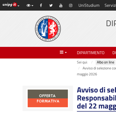
Link ai principali servizi web di Ateneo
UniStudium
Serviz
Vai
Facebook
Twitter
YouTube
Instagram
al
contenuto
DI
principale
Menu
DIPARTIMENTO
D
Sei qui:
Albo on line
Avviso di selezione co
maggio 2026
Avviso di se
Responsabil
del 22 magg