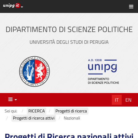
Link ai principali servizi web di Ateneo
Sc
Vai
al
contenuto
DIPARTIMENTO DI SCIENZE POLITICHE
principale
UNIVERSITÀ DEGLI STUDI DI PERUGIA
Menu
IT
EN
Sei qui:
RICERCA
Progetti di ricerca
Progetti di ricerca attivi
Nazionali
Progetti di Ricerca nazionali attivi