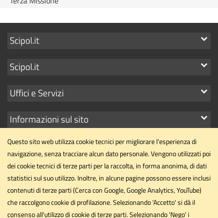
Terza Missione
Mostra
Scipol.it
i
Mostra
Scipol.it
link
i
Mostra
Uffici e Servizi
link
i
Mostra
Informazioni sul sito
link
i
Questo sito web utilizza cookie tecnici per migliorare l'esperienza di
link
navigazione, senza tracciare alcun dato personale. Vengono utilizzati poi
dei cookie tecnici di terze parti per la raccolta, in forma anonima, di dati
statistici sul suo utilizzo. Inoltre, in alcune pagine possono essere inclusi
Dipartimento di Scienze Politiche
contenuti di terze parti (Cerca con Google, Google Analytics, YouTube)
Università degli Studi di Perugia
che raccolgono cookie di profilazione. Selezionando 'Accetto' si dà il
Via Pascoli, 20 - 06123 - Perugia
consenso all'utilizzo di cookie di terze parti. Selezionando 'Nego' i