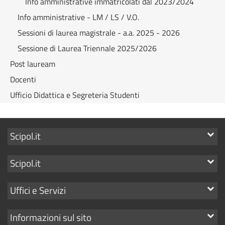
Info amministrative immatricolati dal 2023/2024
Info amministrative - LM / LS / V.O.
Sessioni di laurea magistrale - a.a. 2025 - 2026
Sessione di Laurea Triennale 2025/2026
Post lauream
Docenti
Ufficio Didattica e Segreteria Studenti
Mostra
Scipol.it
i
Mostra
Scipol.it
link
i
Mostra
Uffici e Servizi
link
i
Mostra
Informazioni sul sito
link