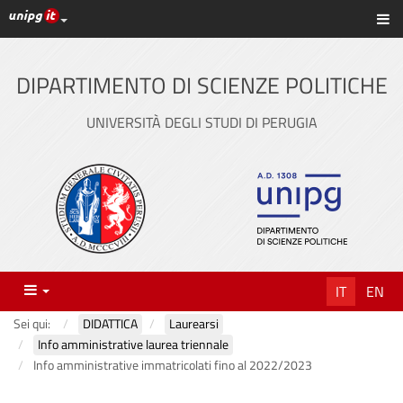
Link ai principali servizi web di Ateneo
Sc
Vai
al
contenuto
DIPARTIMENTO DI SCIENZE POLITICHE
principale
UNIVERSITÀ DEGLI STUDI DI PERUGIA
Menu
IT
EN
Sei qui:
DIDATTICA
Laurearsi
Info amministrative laurea triennale
Info amministrative immatricolati fino al 2022/2023