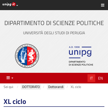
Link ai principali servizi web di Ateneo
Sc
Vai
al
contenuto
DIPARTIMENTO DI SCIENZE POLITICHE
principale
UNIVERSITÀ DEGLI STUDI DI PERUGIA
Menu
IT
EN
Sei qui:
DOTTORATO
Dottorandi
XL ciclo
XL ciclo