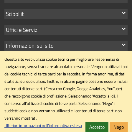
i
Mostra
Scipol.it
link
i
Mostra
Uffici e Servizi
link
i
Mostra
Informazioni sul sito
link
i
Questo sito web utilizza cookie tecnici per migliorare l'esperienza di
link
navigazione, senza tracciare alcun dato personale. Vengono utilizzati poi
dei cookie tecnici di terze parti per la raccolta, in forma anonima, di dati
statistici sul suo utilizzo. Inoltre, in alcune pagine possono essere inclusi
Dipartimento di Scienze Politiche
contenuti di terze parti (Cerca con Google, Google Analytics, YouTube)
Università degli Studi di Perugia
che raccolgono cookie di profilazione. Selezionando 'Accetto' si dà il
Via Pascoli, 20 - 06123 - Perugia
consenso all'utilizzo di cookie di terze parti. Selezionando 'Nego' i
dipartimento.scipol@unipg.it
suddetti cookie non verranno utilizzati e i contenuti di terze parti non
Email
verranno mostrati.
dipartimento.scipol@cert.unipg.it
PEC
Ulteriori informazioni nell'informativa estesa
Accetto
Nego
Privacy
Cookie
Note legali
Accessibilità