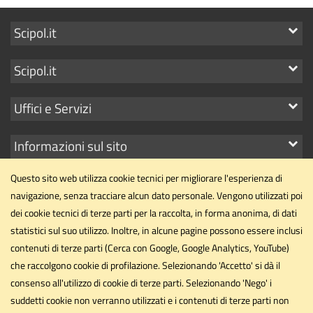
Mostra
Scipol.it
i
Mostra
Scipol.it
link
i
Mostra
Uffici e Servizi
link
i
Mostra
Informazioni sul sito
link
i
Questo sito web utilizza cookie tecnici per migliorare l'esperienza di
link
navigazione, senza tracciare alcun dato personale. Vengono utilizzati poi
dei cookie tecnici di terze parti per la raccolta, in forma anonima, di dati
statistici sul suo utilizzo. Inoltre, in alcune pagine possono essere inclusi
Dipartimento di Scienze Politiche
contenuti di terze parti (Cerca con Google, Google Analytics, YouTube)
Università degli Studi di Perugia
che raccolgono cookie di profilazione. Selezionando 'Accetto' si dà il
Via Pascoli, 20 - 06123 - Perugia
consenso all'utilizzo di cookie di terze parti. Selezionando 'Nego' i
dipartimento.scipol@unipg.it
suddetti cookie non verranno utilizzati e i contenuti di terze parti non
Email