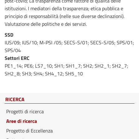
post-covid; La trasparenza come fattore di qualità delle
istituzioni. I mediatori della trasparenza; etica pubblica e
principio di responsabilità (nelle sue diverse declinazioni).
Valutazione delle politiche e dei servizi.
SSD
IUS/09; IUS/10; M-PSI /05; SECS-S/01; SECS-S/05; SPS/01;
SPS/04
Settori ERC
PE1_14; PE6; LS7_10; SH1; SH1_7; SH2; SH2_1; SH2_7;
SH2_8; SH3; SH4; SH4_12; SH5_10
RICERCA
Progetti di ricerca
Aree di ricerca
Progetto di Eccellenza