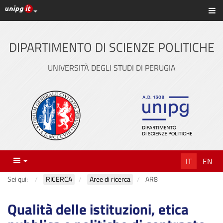
Link ai principali servizi web di Ateneo
Sc
Vai
al
contenuto
DIPARTIMENTO DI SCIENZE POLITICHE
principale
UNIVERSITÀ DEGLI STUDI DI PERUGIA
Menu
IT
EN
Sei qui:
RICERCA
Aree di ricerca
AR8
Qualità delle istituzioni, etica