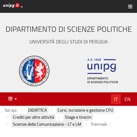
Link ai principali servizi web di Ateneo
Sc
Vai
al
contenuto
DIPARTIMENTO DI SCIENZE POLITICHE
principale
UNIVERSITÀ DEGLI STUDI DI PERUGIA
Menu
IT
EN
Sei qui:
DIDATTICA
Corsi, iscrizione e gestione CFU
Crediti per altre attività
Stage e tirocini
Scienze della Comunicazione - LT e LM
Triennale