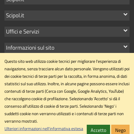
i
Mostra
Scipol.it
link
i
Mostra
Uffici e Servizi
link
i
Mostra
Informazioni sul sito
link
i
Questo sito web utilizza cookie tecnici per migliorare l'esperienza di
link
navigazione, senza tracciare alcun dato personale. Vengono utilizzati poi
dei cookie tecnici di terze parti per la raccolta, in forma anonima, di dati
statistici sul suo utilizzo. Inoltre, in alcune pagine possono essere inclusi
Dipartimento di Scienze Politiche
contenuti di terze parti (Cerca con Google, Google Analytics, YouTube)
Università degli Studi di Perugia
che raccolgono cookie di profilazione. Selezionando 'Accetto' si dà il
Via Pascoli, 20 - 06123 - Perugia
consenso all'utilizzo di cookie di terze parti. Selezionando 'Nego' i
dipartimento.scipol@unipg.it
suddetti cookie non verranno utilizzati e i contenuti di terze parti non
Email
verranno mostrati.
dipartimento.scipol@cert.unipg.it
PEC
Ulteriori informazioni nell'informativa estesa
Accetto
Nego
Privacy
Cookie
Note legali
Accessibilità