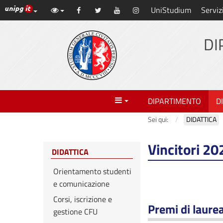
Link ai principali servizi web di Ateneo
UniStudium
Serviz
Vai
Facebook
Twitter
YouTube
Instagram
al
contenuto
DI
principale
Menu
DIPARTIMENTO
D
Sei qui:
DIDATTICA
Vincitori 20
DIDATTICA
Orientamento studenti
e comunicazione
Corsi, iscrizione e
Premi di laure
gestione CFU