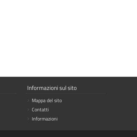
Mostra
Informazioni sul sito
i
Mappa del sito
link
Contatti
Informazioni