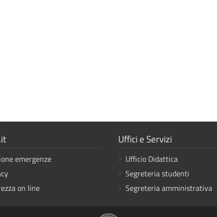
a
Mostra
it
Uffici e Servizi
i
ione emergenze
Ufficio Didattica
link
acy
Segreteria studenti
rezza on line
Segreteria amministrativa