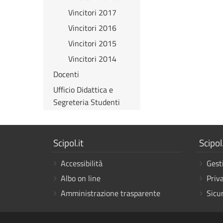
Vincitori 2017
Vincitori 2016
Vincitori 2015
Vincitori 2014
Docenti
Ufficio Didattica e
Segreteria Studenti
Mostra
Mostr
Scipol.it
Scipol.
i
i
Accessibilità
Gest
link
link
Albo on line
Priv
Amministrazione trasparente
Sicu