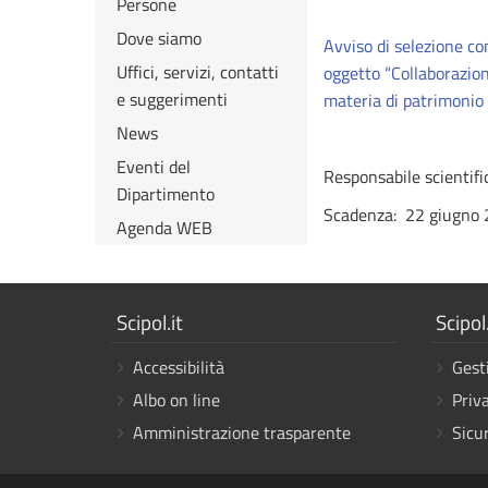
Persone
Dove siamo
Avviso di selezione co
Uffici, servizi, contatti
oggetto “Collaborazion
e suggerimenti
materia di patrimonio
News
Eventi del
Responsabile scientifi
Dipartimento
Scadenza: 22 giugno 
Agenda WEB
Mostra
Mostr
Scipol.it
Scipol.
i
i
Accessibilità
Gest
link
link
Albo on line
Priv
Amministrazione trasparente
Sicu