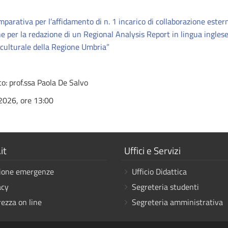
mparativa per l’affidamento di n. 1 incarico di collaborazione este
e per la redazione di un Regional Analysis Report in lingua inglese 
 culturale della Regione Umbria”
co: prof.ssa Paola De Salvo
2026, ore 13:00
a
Mostra
it
Uffici e Servizi
i
ione emergenze
Ufficio Didattica
link
acy
Segreteria studenti
rezza on line
Segreteria amministrativa