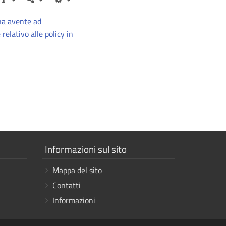
rna avente ad
relativo alle policy in
Mostra
Informazioni sul sito
i
Mappa del sito
link
Contatti
Informazioni