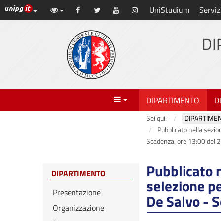
Link ai principali servizi web di Ateneo
UniStudium
Serviz
Vai
Facebook
Twitter
YouTube
Instagram
al
contenuto
DI
principale
Menu
DIPARTIMENTO
D
Sei qui:
DIPARTIME
Pubblicato nella sezion
Scadenza: ore 13:00 del 
Pubblicato n
DIPARTIMENTO
selezione pe
Presentazione
De Salvo - 
Organizzazione