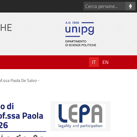
Cerca
persone
CHE
IT
EN
rof.ssa Paola De Salvo -
o di
of.ssa Paola
026