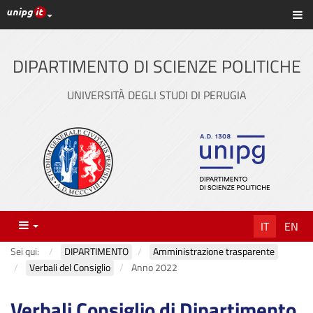
Link ai principali servizi web di Ateneo
Sc
Vai
al
contenuto
DIPARTIMENTO DI SCIENZE POLITICHE
principale
UNIVERSITÀ DEGLI STUDI DI PERUGIA
Menu
IT
EN
Sei qui:
DIPARTIMENTO
Amministrazione trasparente
Verbali del Consiglio
Anno 2022
Verbali Consiglio di Dipartimento