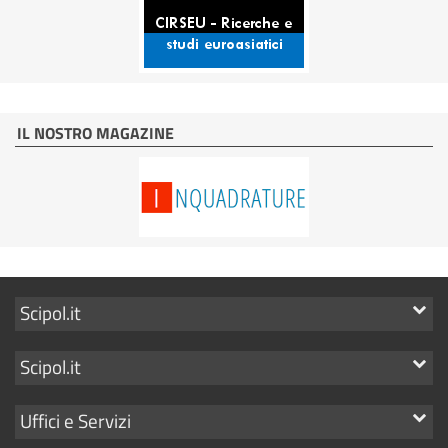
IL NOSTRO MAGAZINE
Mostra
Scipol.it
i
Mostra
Scipol.it
link
i
Mostra
Uffici e Servizi
link