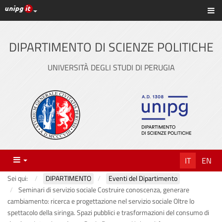
Link ai principali servizi web di Ateneo
Sc
Vai
al
contenuto
DIPARTIMENTO DI SCIENZE POLITICHE
principale
UNIVERSITÀ DEGLI STUDI DI PERUGIA
Menu
IT
EN
Sei qui:
DIPARTIMENTO
Eventi del Dipartimento
Seminari di servizio sociale Costruire conoscenza, generare
cambiamento: ricerca e progettazione nel servizio sociale Oltre lo
spettacolo della siringa. Spazi pubblici e trasformazioni del consumo di