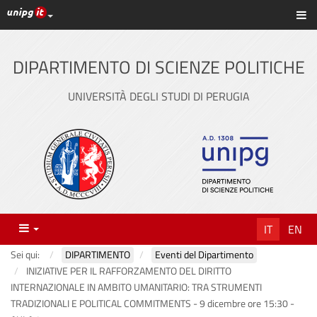
Link ai principali servizi web di Ateneo
Sc
Vai
al
contenuto
DIPARTIMENTO DI SCIENZE POLITICHE
principale
UNIVERSITÀ DEGLI STUDI DI PERUGIA
Menu
IT
EN
Sei qui:
DIPARTIMENTO
Eventi del Dipartimento
INIZIATIVE PER IL RAFFORZAMENTO DEL DIRITTO
INTERNAZIONALE IN AMBITO UMANITARIO: TRA STRUMENTI
TRADIZIONALI E POLITICAL COMMITMENTS - 9 dicembre ore 15:30 -