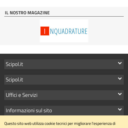
IL NOSTRO MAGAZINE
Mostra
Scipol.it
i
Mostra
Scipol.it
link
i
Mostra
Uffici e Servizi
link
i
Mostra
Informazioni sul sito
link
i
Questo sito web utilizza cookie tecnici per migliorare l'esperienza di
link