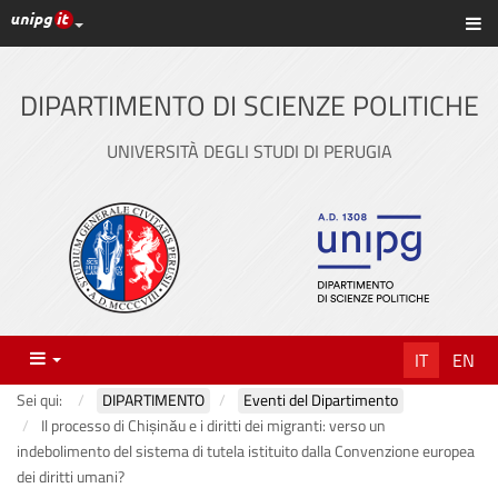
Link ai principali servizi web di Ateneo
Sc
Vai
al
contenuto
DIPARTIMENTO DI SCIENZE POLITICHE
principale
UNIVERSITÀ DEGLI STUDI DI PERUGIA
Menu
IT
EN
Sei qui:
DIPARTIMENTO
Eventi del Dipartimento
Il processo di Chișinău e i diritti dei migranti: verso un
indebolimento del sistema di tutela istituito dalla Convenzione europea
dei diritti umani?