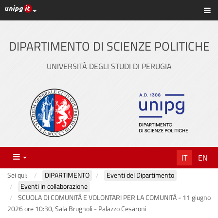
Link ai principali servizi web di Ateneo
Sc
Vai
al
contenuto
DIPARTIMENTO DI SCIENZE POLITICHE
principale
UNIVERSITÀ DEGLI STUDI DI PERUGIA
Menu
IT
EN
Sei qui:
DIPARTIMENTO
Eventi del Dipartimento
Eventi in collaborazione
SCUOLA DI COMUNITÀ E VOLONTARI PER LA COMUNITÀ - 11 giugno
2026 ore 10:30, Sala Brugnoli - Palazzo Cesaroni