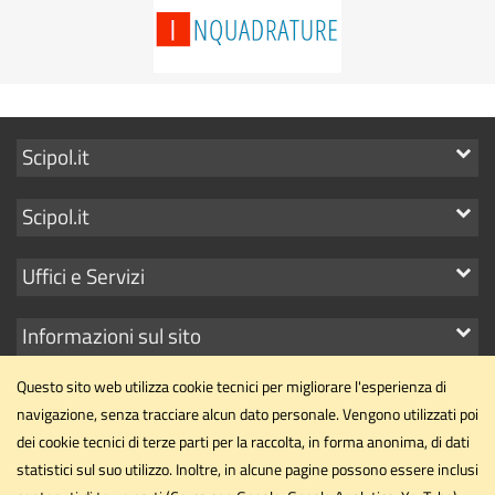
Mostra
Scipol.it
i
Mostra
Scipol.it
link
i
Mostra
Uffici e Servizi
link
i
Mostra
Informazioni sul sito
link
i
Questo sito web utilizza cookie tecnici per migliorare l'esperienza di
link
navigazione, senza tracciare alcun dato personale. Vengono utilizzati poi
dei cookie tecnici di terze parti per la raccolta, in forma anonima, di dati
statistici sul suo utilizzo. Inoltre, in alcune pagine possono essere inclusi
Dipartimento di Scienze Politiche