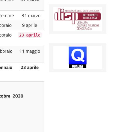
cembre
31 marzo
bbraio
9 aprile
bbraio
23 aprile
bbraio
11 maggio
ennaio
23 aprile
tobre 2020