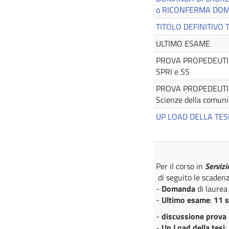
o RICONFERMA DO
TITOLO DEFINITIVO T
ULTIMO ESAME
PROVA PROPEDEUTICA
SPRI e SS
PROVA PROPEDEUTICA
Scienze della comuni
UP LOAD DELLA TES
Per il corso in
Servizi
di seguito le scadenz
-
Domanda
di laurea 
-
Ultimo esame
:
11 
-
discussione
prova 
-
Up Load della tesi
: