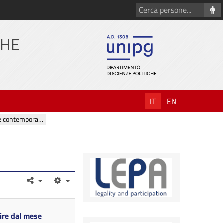
Cerca
persone
CHE
IT
EN
Modelli politici e World Governance in età moderna e contemporanea
ire dal mese