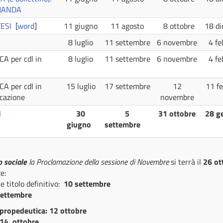
MANDA
ESI
[
word
]
11 giugno
11 agosto
8 ottobre
18 di
8 luglio
11 settembre
6 novembre
4 fe
 per cdl in
8 luglio
11 settembre
6 novembre
4 fe
 per cdl in
15 luglio
17 settembre
12
11 fe
cazione
novembre
I
30
5
31 ottobre
28 g
giugno
settembre
o sociale
la Proclamazione della sessione di Novembre
si terrà il
26 ot
e:
e titolo definitivo:
10 settembre
settembre
propedeutica: 12 ottobre
14
ottobre