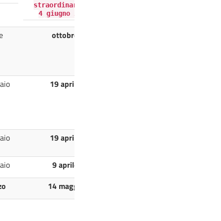
straordinaria 3-
4
giugno 2021
e
ottobre
aio
19 aprile
aio
19 aprile
aio
9 aprile
zo
14 maggio