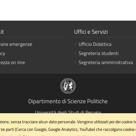
a
Mostra
it
Uffici e Servizi
i
ione emergenze
Ufficio Didattica
link
acy
Segreteria studenti
rezza on line
Segreteria amministrativa
Dipartimento di Scienze Politiche
Università degli Studi di Perugia
Via Pascoli, 20 - 06123 - Perugia
ione, senza tracciare alcun dato personale. Vengono utilizzati poi dei cookie tecn
dipartimento.scipol@unipg.it
rze parti (Cerca con Google, Google Analytics, YouTube) che raccolgono cookie di 
Email