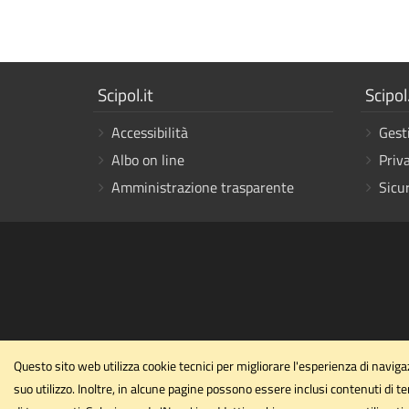
Mostra
Mostr
Scipol.it
Scipol.
i
i
Accessibilità
Gest
link
link
Albo on line
Priv
Amministrazione trasparente
Sicu
Questo sito web utilizza cookie tecnici per migliorare l'esperienza di navigaz
suo utilizzo. Inoltre, in alcune pagine possono essere inclusi contenuti di te