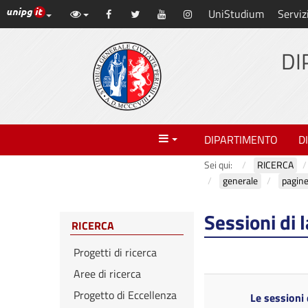
Link ai principali servizi web di Ateneo
UniStudium
Serviz
Vai
Facebook
Twitter
YouTube
Instagram
al
contenuto
DI
principale
Menu
DIPARTIMENTO
D
Sei qui:
RICERCA
generale
pagin
Sessioni di 
RICERCA
Progetti di ricerca
Aree di ricerca
Progetto di Eccellenza
Le sessioni