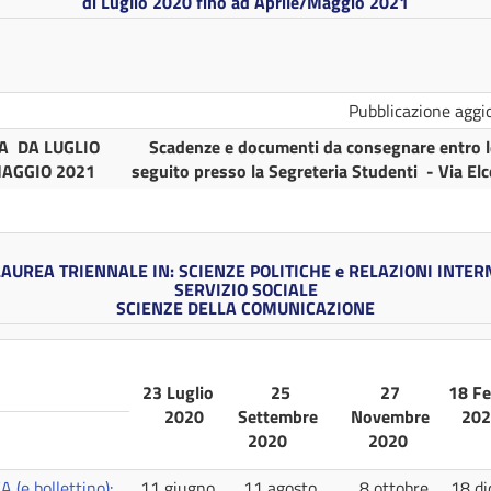
di Luglio 2020 fino ad Aprile/Maggio 2021
Pubblicazione agg
EA DA LUGLIO
Scadenze e documenti da consegnare entro le
MAGGIO 2021
seguito presso la Segreteria Studenti - Via Elc
LAUREA TRIENNALE IN: SCIENZE POLITICHE e RELAZIONI INTE
SERVIZIO SOCIALE
SCIENZE DELLA COMUNICAZIONE
23 Luglio
25
27
18 Fe
2020
Settembre
Novembre
2
2020
2020
e bollettino):
11 giugno
11 agosto
8 ottobre
18 di