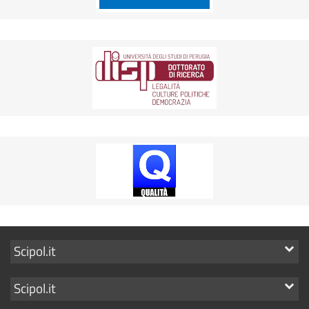
Mostra
Scipol.it
i
Mostra
Scipol.it
link
i