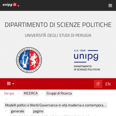
Link ai principali servizi web di Ateneo
Sc
Vai
al
contenuto
DIPARTIMENTO DI SCIENZE POLITICHE
principale
UNIVERSITÀ DEGLI STUDI DI PERUGIA
Menu
IT
EN
Sei qui:
RICERCA
Gruppi di Ricerca
Modelli politici e World Governance in età moderna e contemporanea
generale
pagine