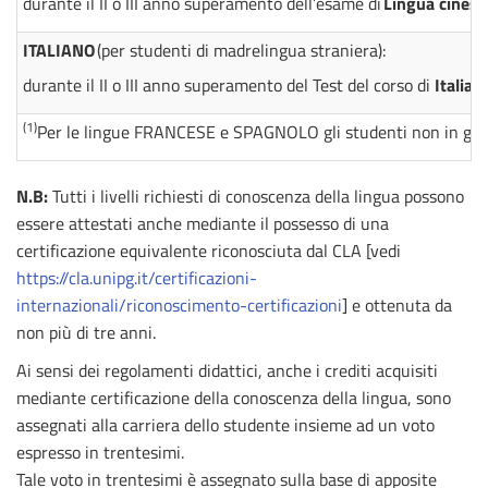
durante il II o III anno superamento dell’esame di
Lingua cinese
ITALIANO
(per studenti di madrelingua straniera):
durante il II o III anno superamento del Test del corso di
Italian
(
1
)
Per le lingue FRANCESE e SPAGNOLO gli studenti non in grado d
N.B:
Tutti i livelli richiesti di conoscenza della lingua possono
essere attestati anche mediante il p
ossesso di una
certificazione equivalente riconosciuta dal CLA [vedi
https://cla.unipg.it/certificazioni-
internazionali/riconoscimento-certificazioni
] e ottenuta da
non più di tre anni.
Ai sensi dei regolamenti didattici, anche i crediti acquisiti
mediante certificazione della conoscenza della lingua, sono
assegnati alla carriera dello studente insieme ad un voto
espresso in trentesimi.
Tale voto in trentesimi è assegnato sulla base di apposite