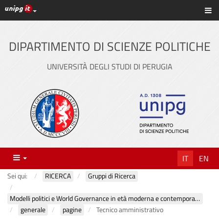
Link ai principali servizi web di Ateneo
Sc
Vai
al
contenuto
DIPARTIMENTO DI SCIENZE POLITICHE
principale
UNIVERSITÀ DEGLI STUDI DI PERUGIA
Menu
IT
EN
Sei qui:
RICERCA
Gruppi di Ricerca
Modelli politici e World Governance in età moderna e contemporanea
generale
pagine
Tecnico amministrativo