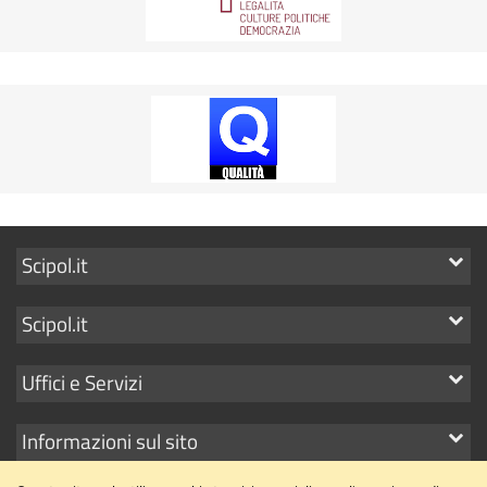
Mostra
Scipol.it
i
Mostra
Scipol.it
link
i
Mostra
Uffici e Servizi
link
i
Mostra
Informazioni sul sito
link
i