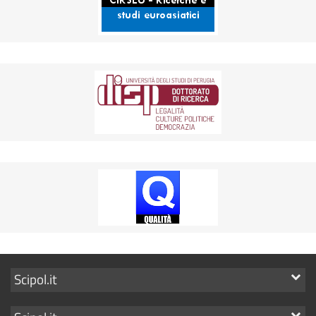
Mostra
Scipol.it
i