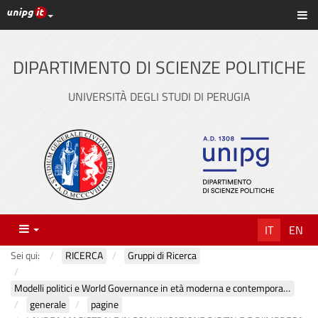
Link ai principali servizi web di Ateneo
Sc
Vai
al
contenuto
DIPARTIMENTO DI SCIENZE POLITICHE
principale
UNIVERSITÀ DEGLI STUDI DI PERUGIA
Menu
IT
EN
Sei qui:
RICERCA
Gruppi di Ricerca
Modelli politici e World Governance in età moderna e contemporanea
generale
pagine