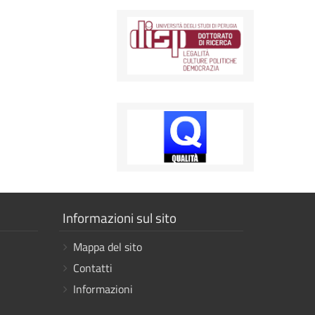
Mostra
Informazioni sul sito
i
Mappa del sito
link
Contatti
Informazioni