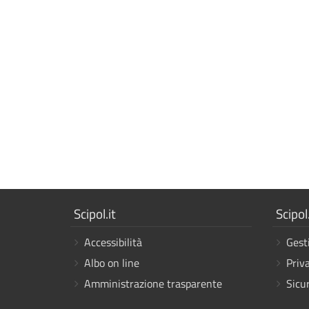
Mostra
Mostr
Scipol.it
Scipol.
i
i
Accessibilità
Gest
link
link
Albo on line
Priv
Amministrazione trasparente
Sicu