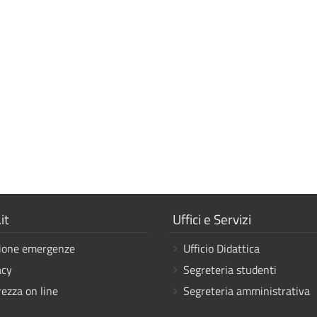
a
Mostra
it
Uffici e Servizi
i
ione emergenze
Ufficio Didattica
link
acy
Segreteria studenti
rezza on line
Segreteria amministrativa