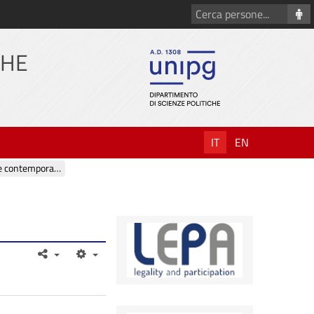
Cerca
persone
CHE
IT
EN
Modelli politici e World Governance in età moderna e contemporanea