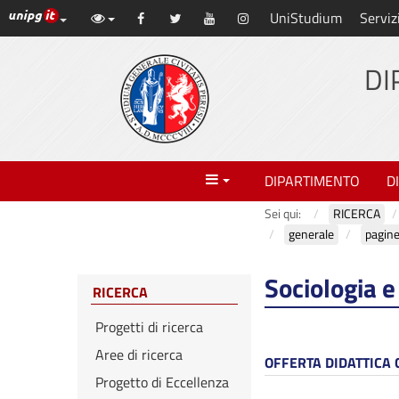
Link ai principali servizi web di Ateneo
UniStudium
Serviz
Vai
Facebook
Twitter
YouTube
Instagram
al
contenuto
DI
principale
Menu
DIPARTIMENTO
D
Sei qui:
RICERCA
generale
pagin
Sociologia e 
RICERCA
Progetti di ricerca
Aree di ricerca
OFFERTA DIDATTICA
Progetto di Eccellenza