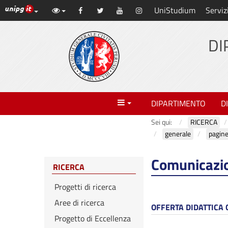
Link ai principali servizi web di Ateneo
UniStudium
Serviz
Vai
Facebook
Twitter
YouTube
Instagram
al
contenuto
DI
principale
Menu
DIPARTIMENTO
D
Sei qui:
RICERCA
generale
pagin
Comunicazio
RICERCA
Progetti di ricerca
Aree di ricerca
OFFERTA DIDATTICA
Progetto di Eccellenza