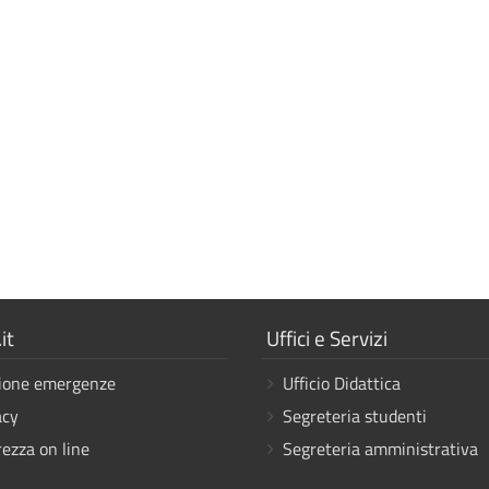
a
Mostra
it
Uffici e Servizi
i
ione emergenze
Ufficio Didattica
link
acy
Segreteria studenti
rezza on line
Segreteria amministrativa