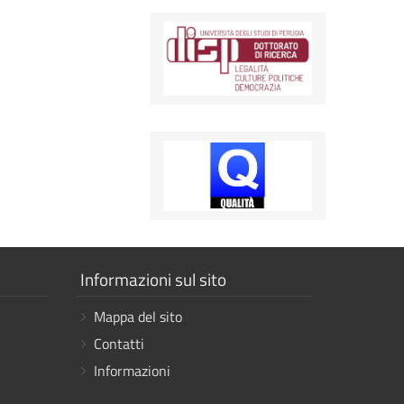
Mostra
Informazioni sul sito
i
Mappa del sito
link
Contatti
Informazioni