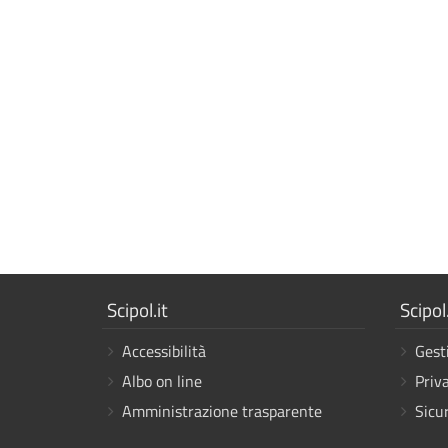
Mostra
Mostr
Scipol.it
Scipol.
i
i
Accessibilità
Gest
link
link
Albo on line
Priv
Amministrazione trasparente
Sicu