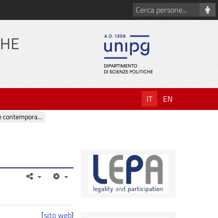
Cerca
persone
CHE
IT
EN
Modelli politici e World Governance in età moderna e contemporanea
[
sito web
]