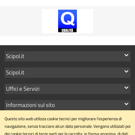
Mostra
Scipol.it
i
Mostra
Scipol.it
link
i
Mostra
Uffici e Servizi
link
i
Mostra
Informazioni sul sito
link
i
Questo sito web utilizza cookie tecnici per migliorare l'esperienza di
link
navigazione, senza tracciare alcun dato personale. Vengono utilizzati poi
dei cookie tecnici di terze parti per la raccolta, in forma anonima, di dati