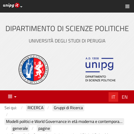
Link ai principali servizi web di Ateneo
Sc
Vai
al
contenuto
DIPARTIMENTO DI SCIENZE POLITICHE
principale
UNIVERSITÀ DEGLI STUDI DI PERUGIA
Menu
IT
EN
Sei qui:
RICERCA
Gruppi di Ricerca
Modelli politici e World Governance in età moderna e contemporanea
generale
pagine