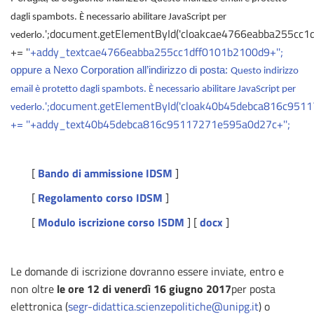
dagli spambots. È necessario abilitare JavaScript per
';document.getElementById('cloakcae4766eabba255cc1
vederlo.
+= '
'+addy_textcae4766eabba255cc1dff0101b2100d9+'';
oppure a Nexo Corporation all’indirizzo di posta:
Questo indirizzo
email è protetto dagli spambots. È necessario abilitare JavaScript per
';document.getElementById('cloak40b45debca816c951
vederlo.
+= '
'+addy_text40b45debca816c95117271e595a0d27c+'';
[
Bando di ammissione IDSM
]
[
Regolamento corso IDSM
]
[
Modulo iscrizione corso ISDM
] [
docx
]
Le domande di iscrizione dovranno essere inviate, entro e
non oltre
le ore 12 di venerdì 16 giugno 2017
per posta
elettronica (
segr-didattica.scienzepolitiche@unipg.it
) o