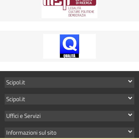
Mostra
Scipol.it
i
Mostra
Scipol.it
link
i
Mostra
Uffici e Servizi
link
i
Mostra
Informazioni sul sito
link