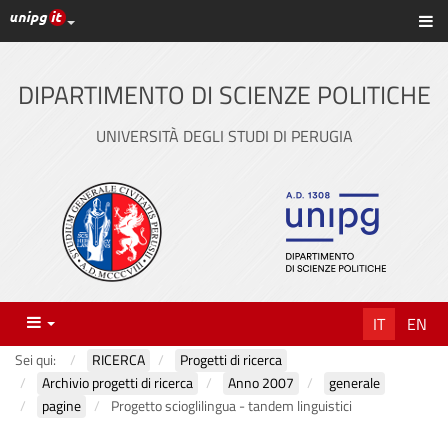
Link ai principali servizi web di Ateneo
Sc
Vai
al
contenuto
DIPARTIMENTO DI SCIENZE POLITICHE
principale
UNIVERSITÀ DEGLI STUDI DI PERUGIA
Menu
IT
EN
Sei qui:
RICERCA
Progetti di ricerca
Archivio progetti di ricerca
Anno 2007
generale
pagine
Progetto scioglilingua - tandem linguistici