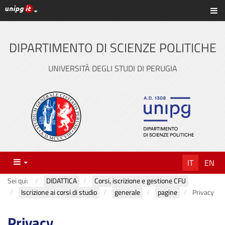
Link ai principali servizi web di Ateneo
Sc
Vai
al
contenuto
DIPARTIMENTO DI SCIENZE POLITICHE
principale
UNIVERSITÀ DEGLI STUDI DI PERUGIA
Menu
IT
EN
Sei qui:
DIDATTICA
Corsi, iscrizione e gestione CFU
Iscrizione ai corsi di studio
generale
pagine
Privacy
Privacy