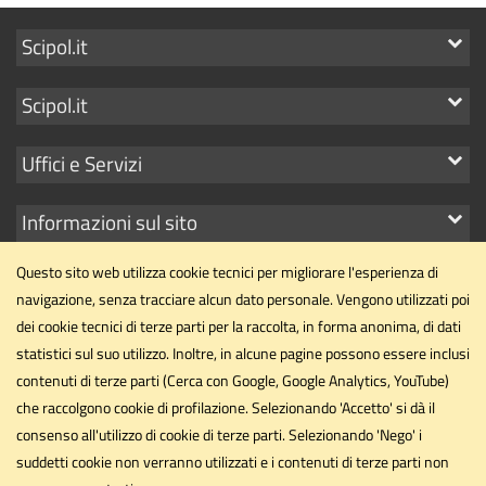
Mostra
Scipol.it
i
Mostra
Scipol.it
link
i
Mostra
Uffici e Servizi
link
i
Mostra
Informazioni sul sito
link
i
Questo sito web utilizza cookie tecnici per migliorare l'esperienza di
link
navigazione, senza tracciare alcun dato personale. Vengono utilizzati poi
dei cookie tecnici di terze parti per la raccolta, in forma anonima, di dati
statistici sul suo utilizzo. Inoltre, in alcune pagine possono essere inclusi
Dipartimento di Scienze Politiche
contenuti di terze parti (Cerca con Google, Google Analytics, YouTube)
Università degli Studi di Perugia
che raccolgono cookie di profilazione. Selezionando 'Accetto' si dà il
Via Pascoli, 20 - 06123 - Perugia
consenso all'utilizzo di cookie di terze parti. Selezionando 'Nego' i
dipartimento.scipol@unipg.it
suddetti cookie non verranno utilizzati e i contenuti di terze parti non
Email