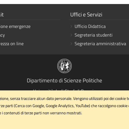
a
Mostra
it
Uffici e Servizi
i
ione emergenze
Ufficio Didattica
link
acy
Segreteria studenti
rezza on line
Segreteria amministrativa
Dipartimento di Scienze Politiche
Università degli Studi di Perugia
Via Pascoli, 20 - 06123 - Perugia
ione, senza tracciare alcun dato personale. Vengono utilizzati poi dei cookie tecn
rze parti (Cerca con Google, Google Analytics, YouTube) che raccolgono cookie di 
dipartimento.scipol@unipg.it
Email
 e i contenuti di terze parti non verranno mostrati.
dipartimento.scipol@cert.unipg.it
PEC
Privacy
Cookie
Note legali
Accessibilità