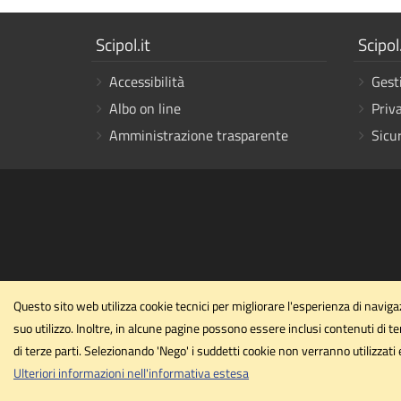
Mostra
Mostr
Scipol.it
Scipol.
i
i
Accessibilità
Gest
link
link
Albo on line
Priv
Amministrazione trasparente
Sicu
Questo sito web utilizza cookie tecnici per migliorare l'esperienza di navigaz
suo utilizzo. Inoltre, in alcune pagine possono essere inclusi contenuti di te
di terze parti. Selezionando 'Nego' i suddetti cookie non verranno utilizzati
Ulteriori informazioni nell'informativa estesa