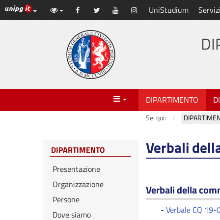
Link ai principali servizi web di Ateneo
UniStudium
Serviz
Vai
Facebook
Twitter
YouTube
Instagram
al
contenuto
DI
principale
Menu
DIPARTIMENTO
D
Sei qui:
DIPARTIME
Verbali del
DIPARTIMENTO
Presentazione
Organizzazione
Verbali della com
Persone
-
Verbale CQ 19-
Dove siamo