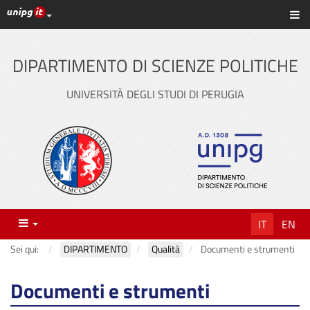
Link ai principali servizi web di Ateneo
Sc
Vai
al
contenuto
DIPARTIMENTO DI SCIENZE POLITICHE
principale
UNIVERSITÀ DEGLI STUDI DI PERUGIA
Menu
IT
EN
Sei qui:
DIPARTIMENTO
Qualità
Documenti e strumenti
Documenti e strumenti