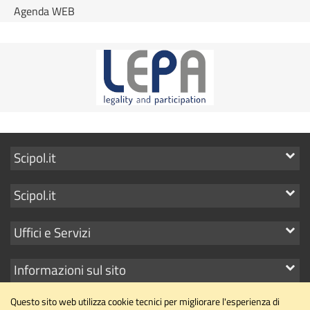
Agenda WEB
Mostra
Scipol.it
i
Mostra
Scipol.it
link
i
Mostra
Uffici e Servizi
link
i
Mostra
Informazioni sul sito
link
i
Questo sito web utilizza cookie tecnici per migliorare l'esperienza di