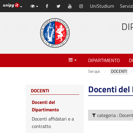
Link ai principali servizi web di Ateneo
UniStudium
Serviz
Vai
Facebook
Twitter
YouTube
Instagram
al
contenuto
DI
principale
Menu
DIPARTIMENTO
D
Sei qui:
DOCENTI
Docenti del
DOCENTI
Docenti del
Dipartimento
categoria : Doce
Docenti affidatari e a
contratto