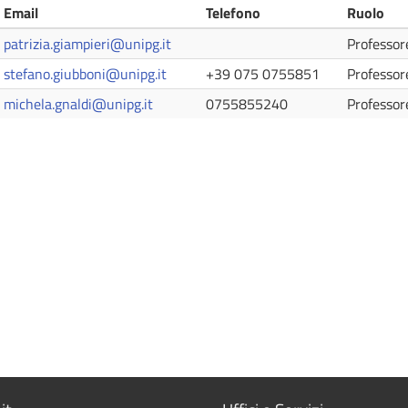
Email
Telefono
Ruolo
patrizia.giampieri@unipg.it
Professor
stefano.giubboni@unipg.it
+39 075 0755851
Professor
michela.gnaldi@unipg.it
0755855240
Professor