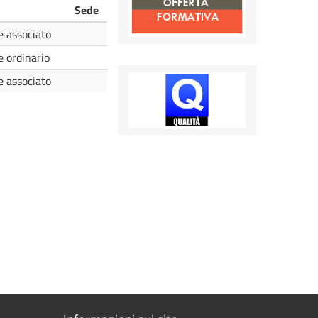
Sede
e associato
e ordinario
e associato