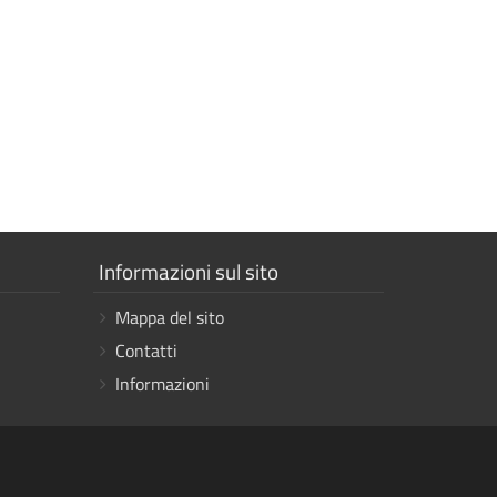
Mostra
Informazioni sul sito
i
Mappa del sito
link
Contatti
Informazioni