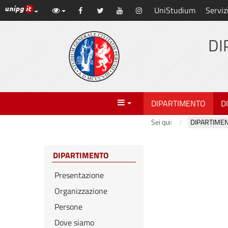
Link ai principali servizi web di Ateneo
UniStudium
Serviz
Vai
Facebook
Twitter
YouTube
Instagram
al
contenuto
DI
principale
Menu
DIPARTIMENTO
D
Sei qui:
DIPARTIME
DIPARTIMENTO
Presentazione
Organizzazione
Persone
Dove siamo