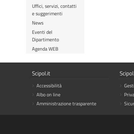
Uffici, servizi, contatti
e suggerimenti
News
Eventi del
Dipartimento
Agenda WEB
Mostra
Mostr
Scipol.it
Scipol.
i
i
Accessibilità
Gest
link
link
Albo on line
Priv
Amministrazione trasparente
Sicu