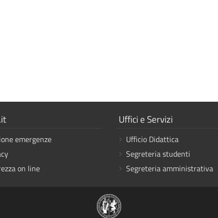
a
Mostra
it
Uffici e Servizi
i
ione emergenze
Ufficio Didattica
link
acy
Segreteria studenti
rezza on line
Segreteria amministrativa